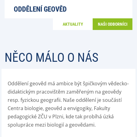
ODDĚLENÍ GEOVĚD
AKTUALITY
NAŠI ODBORNÍCI
NĚCO MÁLO O NÁS
Oddělení geověd má ambice být špičkovým vědecko-
didaktickým pracovištěm zaměřeným na geovědy
resp. fyzickou geografii. Naše oddělení je součástí
Centra biologie, geověd a envigogiky, Fakulty
pedagogické ZČU v Plzni, kde tak probíhá úzká
spolupráce mezi biologií a geovědami.